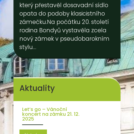
který přestavěl dosavadní sídlo
opata do podoby klasicistního
zámečku.Na počátku 20. století
rodina Bondyů vystavěla zcela
nový zámek v pseudobarokním
stylu…
Aktuality
Let’s go – Vánoční
koncert na zámku 21. 12.
2025