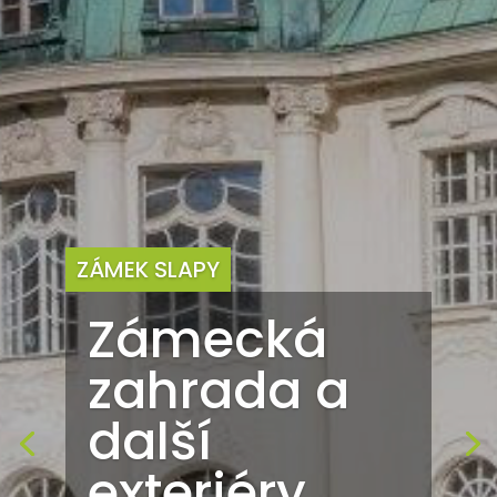
ZÁMEK SLAPY
Zámecká
zahrada a
další
exteriéry