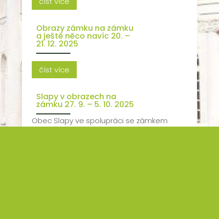
číst více
Obrazy zámku na zámku
a ještě něco navíc 20. –
21. 12. 2025
číst více
Slapy v obrazech na
zámku 27. 9. – 5. 10. 2025
Obec Slapy ve spolupráci se zámkem
Slapy připravuje ke 130. výročí narození
slapského rodáka Dr. Ing. arch. Antonína
Neumanna výstavu obrazů a uměleckých
děl s názvem „Slapy v obrazech“. Pokud
vlastníte i jiný obraz od jiného autora, na
kterém je ztvárněna naše...
číst více